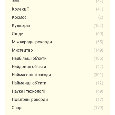
ЗМІ
(32)
Колекції
(41)
Космос
(2)
Кулінарія
(162)
Люди
(69)
Міжнародні рекорди
(55)
Мистецтво
(149)
Найбільші об'єкти
(186)
Найдовші об'єкти
(42)
Наймасовіші заходи
(301)
Найменші об'єкти
(12)
Наука і технології
(49)
Повітряні рекорди
(17)
Спорт
(179)