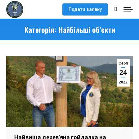
Подати заявку
Search:
Категорія:
Найбільші об’єкти
Серп
24
2022
Найвища дерев’яна гойдалка на