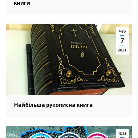
книги
Чер
7
2021
Найбільша рукописна книга
Трав