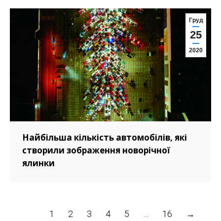
Груд
25
2020
Найбільша кількість автомобілів, які
створили зображення новорічної
ялинки
1
2
3
4
5
…
16
→