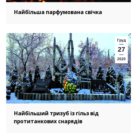
Найбільша парфумована свічка
Груд
27
2020
Найбільший тризуб із гільз від
протитанкових снарядів