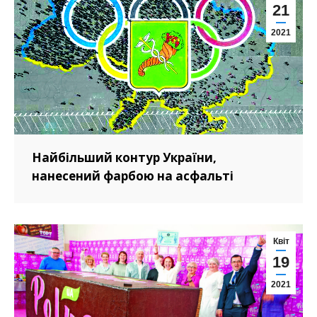
21
2021
Найбільший контур України,
нанесений фарбою на асфальті
Квіт
19
2021