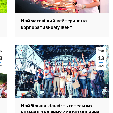
Наймасовіший кейтеринг на
корпоративному івенті
ер
Чер
3
13
21
2021
Найбільша кількість готельних
номерів, задіяних для розміщення