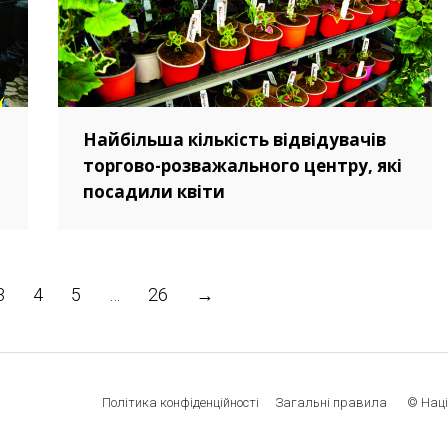
Найбільша кількість відвідувачів
торгово-розважального центру, які
посадили квіти
3
4
5
…
26
→
Політика конфіденційності
Загальні правила
© Наці