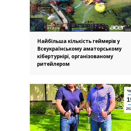
Найбільша кількість геймерів у
Всеукраїнському аматорському
кібертурнірі, організованому
ритейлером
Ч
1
20