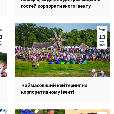
гостей корпоративного івенту
ер
Чер
3
13
21
2021
Наймасовіший кейтеринг на
корпоративному івенті