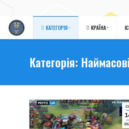
КАТЕГОРІЯ
КРАЇНА
І
КАТЕГОРІЯ
КРАЇНА
І
Категорія:
Наймасов
C
1
20