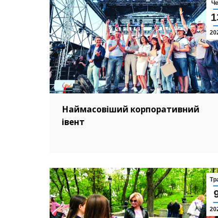
Ч
1
20
Наймасовіший корпоративний
івент
Тр
20