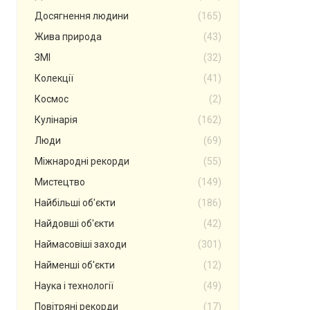
Досягнення людини
(165)
Жива природа
(43)
ЗМІ
(32)
Колекції
(41)
Космос
(2)
Кулінарія
(162)
Люди
(69)
Міжнародні рекорди
(55)
Мистецтво
(149)
Найбільші об'єкти
(186)
Найдовші об'єкти
(42)
Наймасовіші заходи
(301)
Найменші об'єкти
(12)
Наука і технології
(49)
Повітряні рекорди
(17)