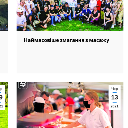
Наймасовіше змагання з масажу
ер
Чер
9
13
21
2021