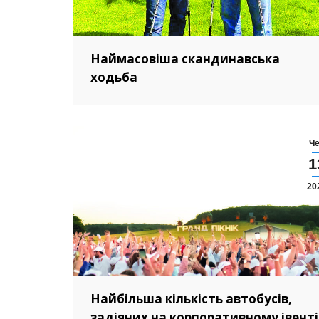
Наймасовіша скандинавська
ходьба
Ч
1
20
Найбільша кількість автобусів,
задіяних на корпоративному івенті