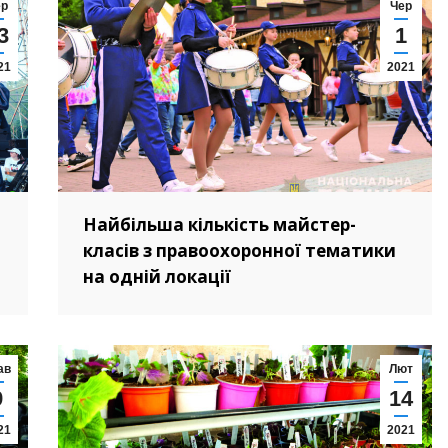
ер
Чер
3
1
21
2021
Найбільша кількість майстер-
класів з правоохоронної тематики
на одній локації
ав
Лют
9
14
21
2021