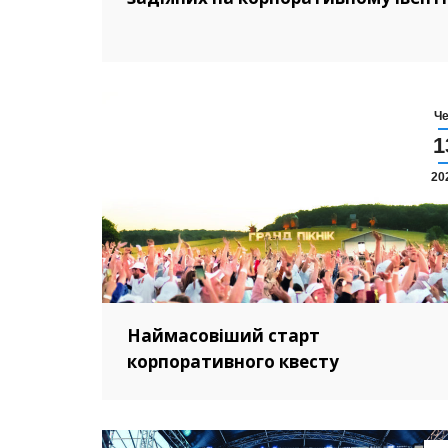
Ч
1
20
Наймасовіший старт
корпоративного квесту