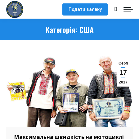
Подати заявку
Search:
Категорія:
США
Серп
17
2017
Максимальна швидкість на мотоциклі