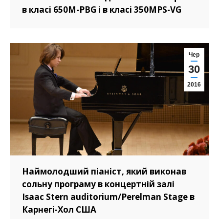
в класі 650М-PBG і в класі 350MPS-VG
Чер
30
2016
Наймолодший піаніст, який виконав
сольну програму в концертній залі
Isaac Stern auditorium/Perelman Stage в
Карнегі-Хол США