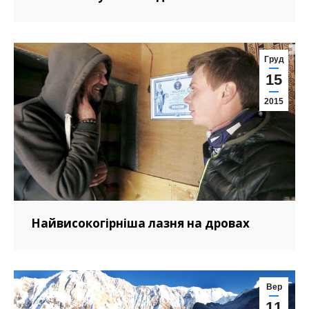
Груд
15
2015
Найвисокогірніша лазня на дровах
Вер
11