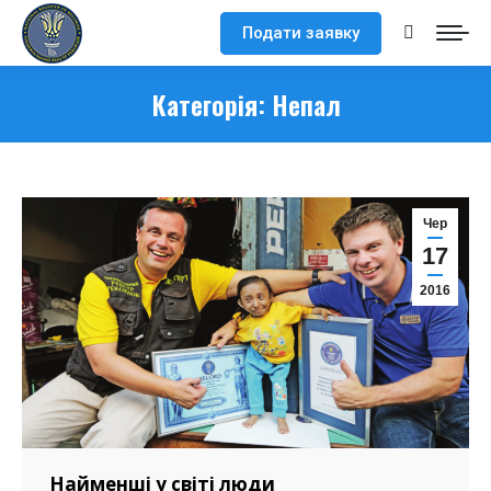
Подати заявку
Search:
Категорія:
Непал
Чер
17
2016
Найменші у світі люди