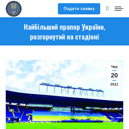
Подати заявку
Search:
Найбільший прапор України,
розгорнутий на стадіоні
Чер
20
2021