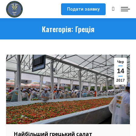
Подати заявку
Search:
Категорія:
Греція
Чер
14
2017
Найбільший грецький салат