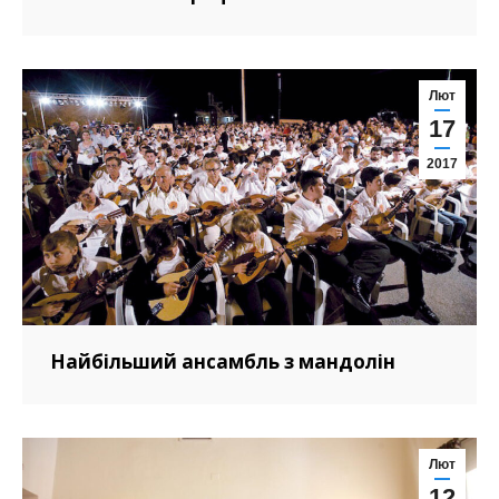
Лют
17
2017
Найбільший ансамбль з мандолін
Лют
12