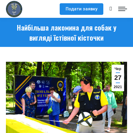
Подати заявку
Search:
Найбільша лакомина для собак у
вигляді їстівної кісточки
Чер
27
2021