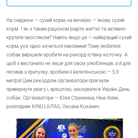
На сніданок — сухий корм, на вечерю — знову сухий
корм. І як з таким раціоном радіти життю та активно
крутити хвостиком? Навіть якщо це — найкращий сухий
корм, усе одно хочеться лакомини! Тому любителі
собак вирішили зробити на рекорд їстівну кісточку. А
щоб її вистачило не лише для своїх улюбленців, а й для
песиків з притулку, зробили її велетенською — 5,9
метра! Цим рекордом організатори прагнули
привернути увагу і, зрештою, заснувати в Україні День
собак. Організатори — Юлія Стрижкіна, Ніна Хілик,
розплідник KINU LIUTAS, Оксана Коханич.