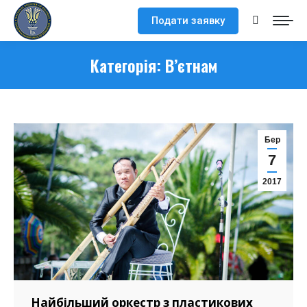
Подати заявку
Search:
Категорія:
В’єтнам
Бер
7
2017
Найбільший оркестр з пластикових