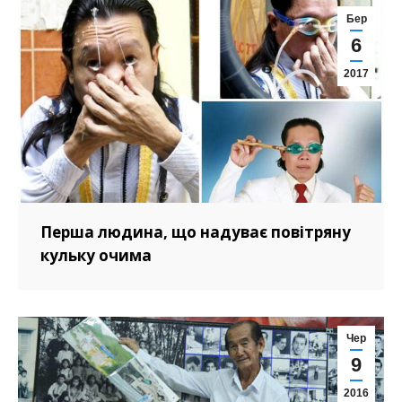
Бер
6
2017
Перша людина, що надуває повітряну
кульку очима
Чер
9
2016