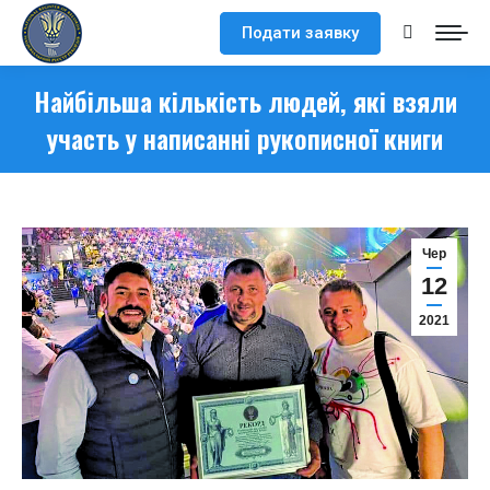
Подати заявку
Search:
Найбільша кількість людей, які взяли
участь у написанні рукописної книги
Чер
12
2021