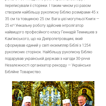
переписували її сторінки. І таким чином усі разом
створили найбільшу рукописну Біблію розмірами 45 х
35 см та товщиною 25 см. Вага цієї могутньої Книги —
25 кг! Унікальну роботу здійснив інтролігатор
найвищого професійного класу Геннадій Темнишев з
Кам’янського, що на Дніпропетровщині, який
сформував єдиний у світі екземпляр Біблії з 1254
рукописних сторінок. Найбільшу рукописну Біблію
подарував українській державі з нагоди 30-річчя
Незалежності організатор рекорду — Українське
Біблійне Товариство.