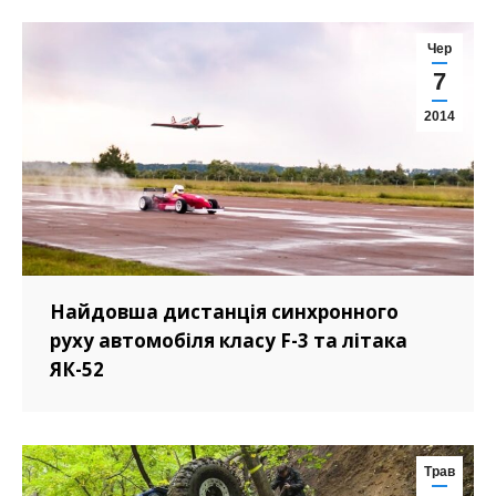
Чер
7
2014
Найдовша дистанція синхронного
руху автомобіля класу F-3 та літака
ЯК-52
Трав