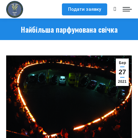
Подати заявку
Search:
Найбільша парфумована свічка
Бер
27
2021