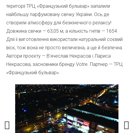
території ТРЦ «Французький бульвар» запалили
найбільшу парфумовану свічку України. Ось де
створили атмосферу для безкінечного релаксу!
Довжина свічки — 63,05 м, а кількість гнітів — 1654.
Для її виготовлення використали натуральний соєвий
віск, тож вона не просто величезна, а ще й безпечна.
Автори проєкту — В’ячеслав Некрасов і Лариса
Некрасова, засновники бренду Votre. Партнер — ТРЦ
«Французький бульвар».