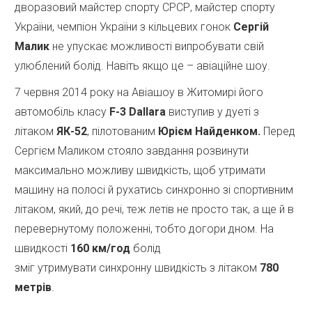
дворазовий майстер спорту СРСР, майстер спорту
України, чемпіон України з кільцевих гонок
Сергій
Малик
не упускає можливості випробувати свій
улюблений болід. Навіть якщо це – авіаційне шоу.
7 червня 2014 року на Авіашоу в Житомирі його
автомобіль класу
F-3 Dallara
виступив у дуеті з
літаком
ЯК-52
, пілотованим
Юрієм
Найденком.
Перед
Сергієм Маликом стояло завдання розвинути
максимально можливу швидкість, щоб утримати
машину на полосі й рухатись синхронно зі спортивним
літаком, який, до речі, теж летів не просто так, а ще й в
перевернутому положенні, тобто догори дном. На
швидкості
160 км/год
болід
зміг утримувати синхронну швидкість з літаком
780
метрів
.