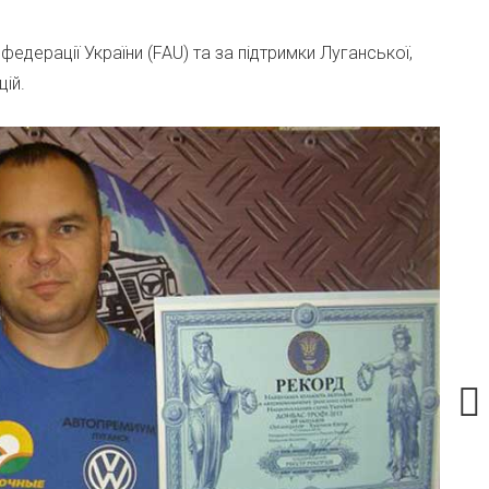
едерації України (FAU) та за підтримки Луганської,
ій.