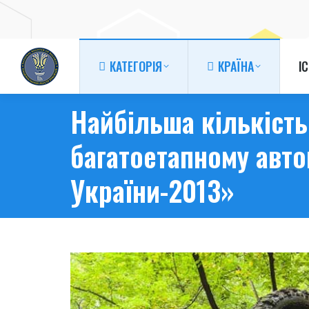
КАТЕГОРІЯ
КРАЇНА
І
КАТЕГОРІЯ
КРАЇНА
І
Найбільша кількість 
багатоетапному авто
України-2013»