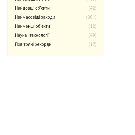
Найдовші об'єкти
(42)
Наймасовіші заходи
(301)
Найменші об'єкти
(12)
Наука і технології
(49)
Повітряні рекорди
(17)