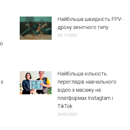
Найбільша швидкість FPV-
дрону зенітного типу
30/11/2025
ою
Найбільша кількість
 з
переглядів навчального
відео з масажу на
платформах Instagtam i
TikTok
20/02/2025