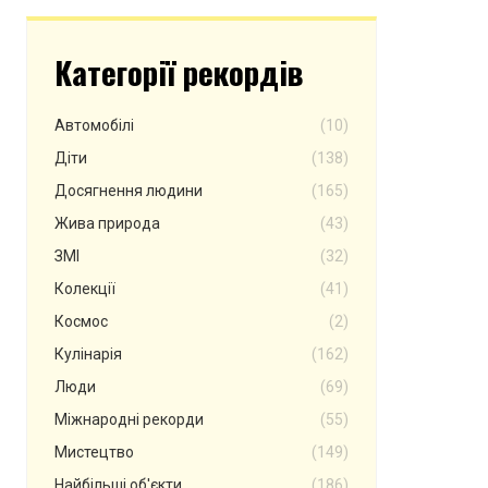
Категорії рекордів
Автомобілі
(10)
Діти
(138)
Досягнення людини
(165)
Жива природа
(43)
ЗМІ
(32)
Колекції
(41)
Космос
(2)
Кулінарія
(162)
Люди
(69)
Міжнародні рекорди
(55)
Мистецтво
(149)
Найбільші об'єкти
(186)