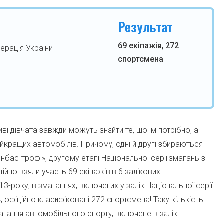
Результат
69 екіпажів, 272
ерація України
спортсмена
иві дівчата завжди можуть знайти те, що їм потрібно, а
айкращих автомобілів. Причому, одні й другі збираються
онбас-трофі», другому етапі Національної серії змагань з
ційно взяли участь 69 екіпажів в 6 залікових
3-року, в змаганнях, включених у залік Національної серії
, офіційно класифіковані 272 спортсмена! Таку кількість
агання автомобільного спорту, включене в залік