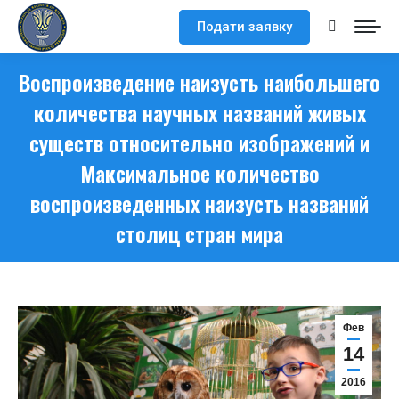
Подати заявку
Поиск:
Воспроизведение наизусть наибольшего
количества научных названий живых
существ относительно изображений и
Максимальное количество
воспроизведенных наизусть названий
столиц стран мира
Фев
14
2016