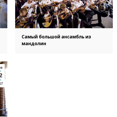
Самый большой ансамбль из
мандолин
ев
2
17