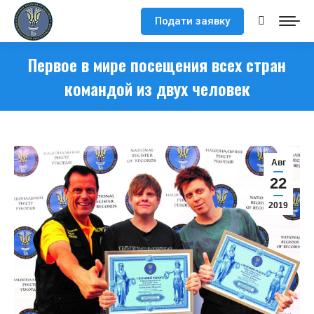
Подати заявку
Поиск:
Первое в мире посещения всех стран
командой из двух человек
Авг
22
2019