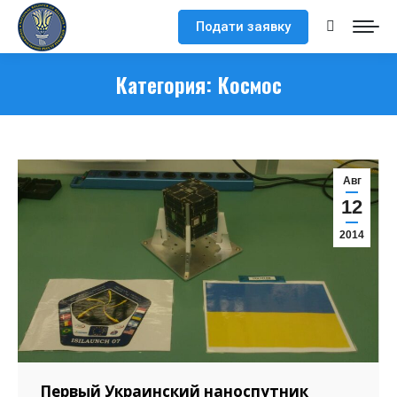
Подати заявку
Поиск:
Категория:
Космос
Авг
12
2014
Первый Украинский наноспутник