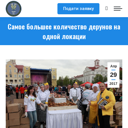
Подати заявку
Поиск:
Самое большее количество дерунов на
одной локации
Апр
29
2017