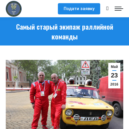
Подати заявку
Поиск:
Самый старый экипаж раллийной
команды
Май
23
2016