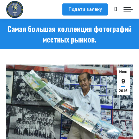
Подати заявку
Поиск:
Самая большая коллекция фотографий
местных рынков.
Июн
9
2016