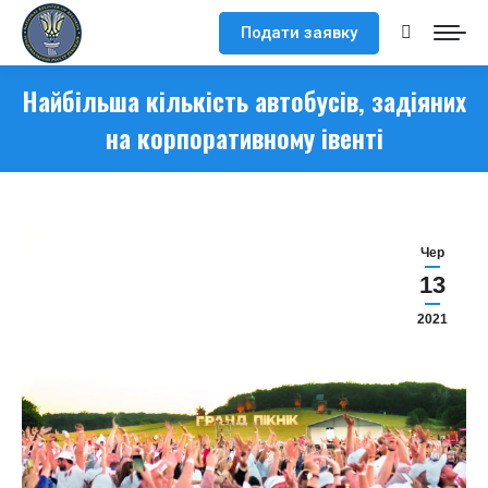
Подати заявку
Search:
Найбільша кількість автобусів, задіяних
на корпоративному івенті
Чер
13
2021