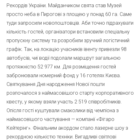
Рекордів України. Майданчиком свята став Музей
просто неба в Пирогові з площею у понад 60 га. Саме
туди запросили новопоштовців. Аби точно підрахувати
кількість гостей, організатори встановили спеціальну
пропускну систему та розробили зручний логістичний
графік. Так, на локацію учасників івенту привезли 98
автобусів, чиї водії подолали маршрут загальною
протяжністю 52 977 км. Для розміщення гостей
забронювали номерний фонд у 16 готелях Києва.
Святкування Дня народження Нової пошти
розпочалося з наймасовішого старту корпоративного
квесту, у якому взяли участь 2 519 співробітників.
Опісля гості куштували смаколики від чемпіона з
наймасовішого частування — компанії «Фігаро
Кейтерінг». Фінальним акордом стало лазерне шоу з
рекордною кількістю техніки. Вигадливі світлові