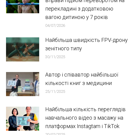
вправи підйом переворотом на
перекладині з додатковою
вагою дитиною у 7 років
04/07/2026
Найбільша швидкість FPV-дрону
зенітного типу
30/11/2025
Автор і співавтор найбільшої
кількості книг з медицини
25/11/2025
Найбільша кількість переглядів
навчального відео з масажу на
платформах Instagtam i TikTok
20/02/2025