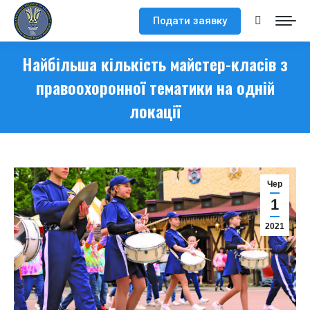
Подати заявку
Search:
Найбільша кількість майстер-класів з
правоохоронної тематики на одній
локації
Чер
1
2021