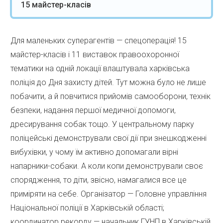
15 майстер-класів
Для маленьких суперагентів — спецоперація! 15
майстер-класів і 11 виставок правоохоронної
тематики на одній локації влаштувала харківська
поліція до Дня захисту дітей. Тут можна було не лише
побачити, а й повчитися прийомів самооборони, технік
безпеки, надання першої медичної допомоги,
дресирування собак тощо. У центральному парку
поліцейські демонстрували свої дії при знешкодженні
вибухівки, у чому їм активно допомагали вірні
напарники-собаки. А коли копи демонстрували своє
спорядження, то діти, звісно, намагалися все це
приміряти на себе. Організатор — Головне управління
Національної поліції в Харківській області;
координатор рекорду — начальник ГУНП в Харківській