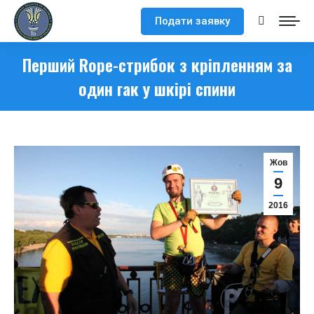
Подати заявку
Search:
Перший Rope-­стрибок з кріпленням за
один гак у шкірі спини
Жов
9
2016