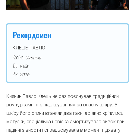
Рекордсмен
КЛЕЦЬ ПАВЛО
Країна:
Україна
Де:
Київ
Рік:
2016
Киянин Павло Клець не раз поєднував традиційний
роуп-джампінг з підвішуванням за власну шкіру. У
шкіру його спини вганяли два гаки, до яких кріпились
мотузки, спеціальна навіска амортизувала ривок при
падінні з висоти і спрацьовувала в момент підхвату,