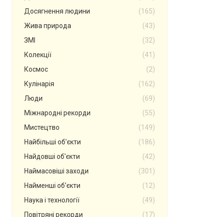
Досягнення людини
(165)
Жива природа
(43)
ЗМІ
(32)
Колекції
(41)
Космос
(2)
Кулінарія
(162)
Люди
(69)
Міжнародні рекорди
(55)
Мистецтво
(149)
Найбільші об'єкти
(186)
Найдовші об'єкти
(42)
Наймасовіші заходи
(301)
Найменші об'єкти
(12)
Наука і технології
(49)
Повітряні рекорди
(17)