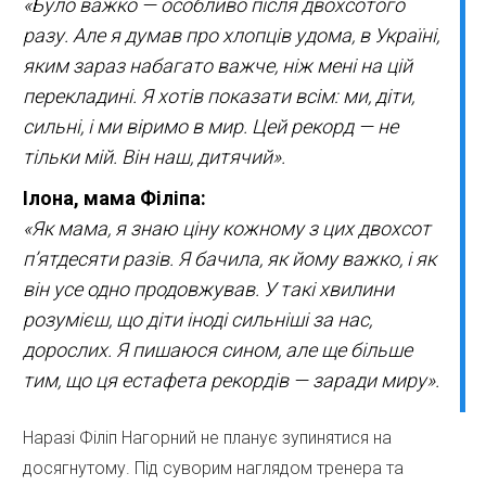
«Було важко — особливо після двохсотого
разу. Але я думав про хлопців удома, в Україні,
яким зараз набагато важче, ніж мені на цій
перекладині. Я хотів показати всім: ми, діти,
сильні, і ми віримо в мир. Цей рекорд — не
тільки мій. Він наш, дитячий».
Ілона, мама Філіпа:
«Як мама, я знаю ціну кожному з цих двохсот
п’ятдесяти разів. Я бачила, як йому важко, і як
він усе одно продовжував. У такі хвилини
розумієш, що діти іноді сильніші за нас,
дорослих. Я пишаюся сином, але ще більше
тим, що ця естафета рекордів — заради миру».
Наразі Філіп Нагорний не планує зупинятися на
досягнутому. Під суворим наглядом тренера та