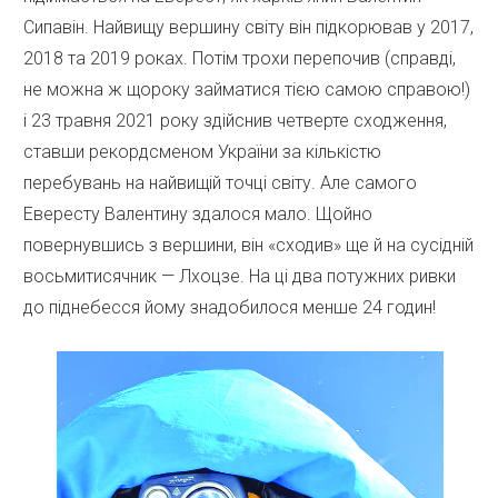
Сипавін. Найвищу вершину світу він підкорював у 2017,
2018 та 2019 роках. Потім трохи перепочив (справді,
не можна ж щороку займатися тією самою справою!)
і 23 травня 2021 року здійснив четверте сходження,
ставши рекордсменом України за кількістю
перебувань на найвищій точці світу. Але самого
Евересту Валентину здалося мало. Щойно
повернувшись з вершини, він «сходив» ще й на сусідній
восьмитисячник — Лхоцзе. На ці два потужних ривки
до піднебесся йому знадобилося менше 24 годин!