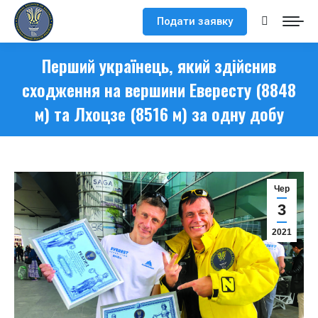
Подати заявку
Search:
Перший українець, який здійснив
сходження на вершини Евересту (8848
м) та Лхоцзе (8516 м) за одну добу
Чер
3
2021