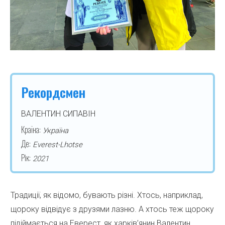
Рекордсмен
ВАЛЕНТИН СИПАВІН
Країна:
Україна
Де:
Everest-Lhotse
Рік:
2021
Традиції, як відомо, бувають різні. Хтось, наприклад,
щороку відвідує з друзями лазню. А хтось теж щороку
підіймається на Еверест, як харків’янин Валентин