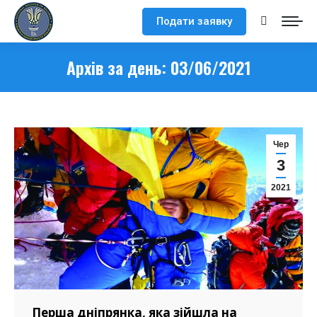
Подати заявку
Search:
Архів за день:
03/06/2021
Чер
3
2021
Перша дніпрянка, яка зійшла на