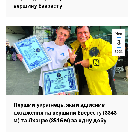
вершину Евересту
Чер
3
2021
Перший українець, який здійснив
сходження на вершини Евересту (8848
м) та Лхоцзе (8516 м) за одну добу