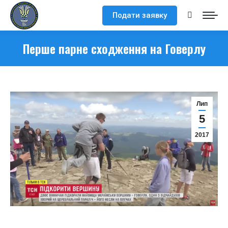
Подати заявку
Search:
Перше парне сходження на Говерлу
Лип
5
2017