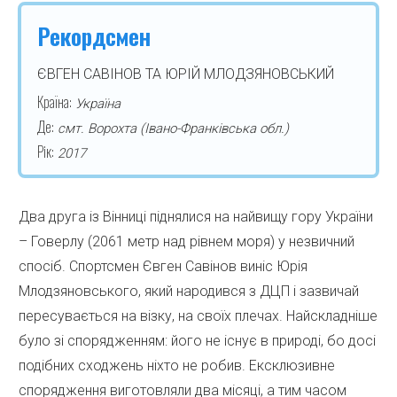
Рекордсмен
ЄВГЕН САВІНОВ ТА ЮРІЙ МЛОДЗЯНОВСЬКИЙ
Країна:
Україна
Де:
смт. Ворохта (Івано-Франківська обл.)
Рік:
2017
Два друга із Вінниці піднялися на найвищу гору України
– Говерлу (2061 метр над рівнем моря) у незвичний
спосіб. Спортсмен Євген Савінов виніс Юрія
Млодзяновського, який народився з ДЦП і зазвичай
пересувається на візку, на своїх плечах. Найскладніше
було зі спорядженням: його не існує в природі, бо досі
подібних сходжень ніхто не робив. Ексклюзивне
спорядження виготовляли два місяці, а тим часом