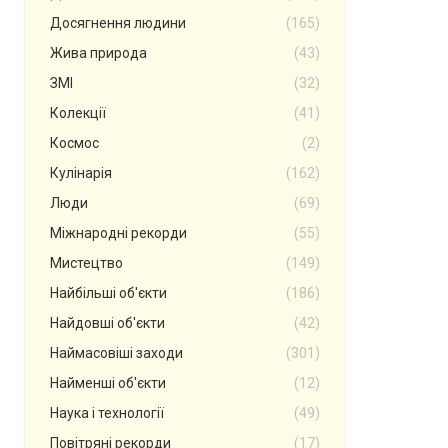
Досягнення людини
(165)
Жива природа
(43)
ЗМІ
(32)
Колекції
(41)
Космос
(2)
Кулінарія
(162)
Люди
(69)
Міжнародні рекорди
(55)
Мистецтво
(149)
Найбільші об'єкти
(186)
Найдовші об'єкти
(42)
Наймасовіші заходи
(301)
Найменші об'єкти
(12)
Наука і технології
(49)
Повітряні рекорди
(17)