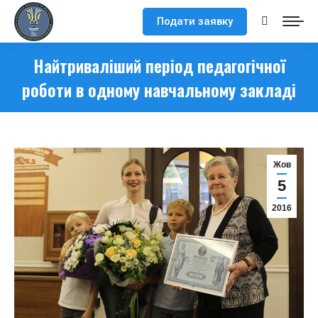
Подати заявку
Search:
Найтриваліший період педагогічної
роботи в одному навчальному закладі
Жов
5
2016