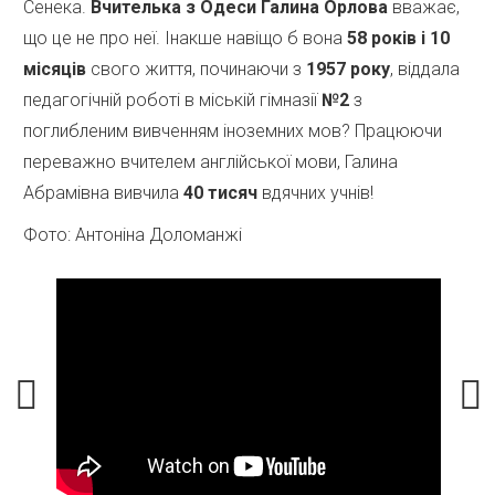
Сенека.
Вчителька з Одеси Галина Орлова
вважає,
що це не про неї. Інакше навіщо б вона
58 років і 10
місяців
свого життя, починаючи з
1957 року
, віддала
педагогічній роботі в міській гімназії
№2
з
поглибленим вивченням іноземних мов? Працюючи
переважно вчителем англійської мови, Галина
Абрамівна вивчила
40 тисяч
вдячних учнів!
Фото: Антоніна Доломанжі