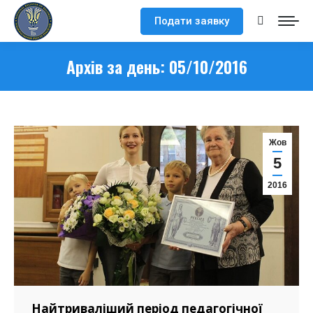
Подати заявку
Search:
Архів за день:
05/10/2016
Жов
5
2016
Найтриваліший період педагогічної