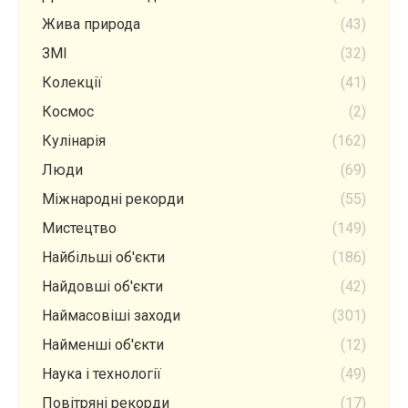
Жива природа
(43)
ЗМІ
(32)
Колекції
(41)
Космос
(2)
Кулінарія
(162)
Люди
(69)
Міжнародні рекорди
(55)
Мистецтво
(149)
Найбільші об'єкти
(186)
Найдовші об'єкти
(42)
Наймасовіші заходи
(301)
Найменші об'єкти
(12)
Наука і технології
(49)
Повітряні рекорди
(17)