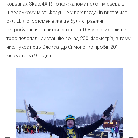
ковзанах Skate4AIR по крижаному полотну озера в
шведському місті Фалун не у всіх глядачів вистачило
сил. Для спортсменів же це були справжні
випробування на витривалість: із 108 учасників лише
троє подолали дистанцію понад 200 кілометрів, в тому
числі українець Олександр Симоненко пробіг 201
кілометр за 9 годин.