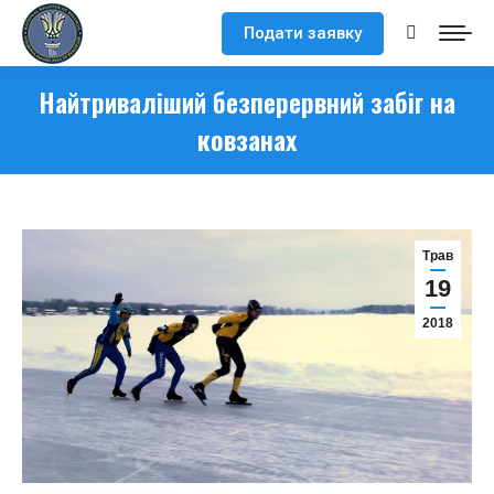
Подати заявку
Search:
Найтриваліший безперервний забіг на
ковзанах
Трав
19
2018