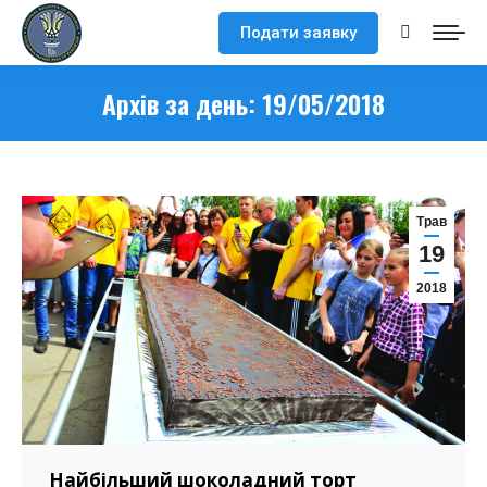
Подати заявку
Search:
Архів за день:
19/05/2018
Трав
19
2018
Найбільший шоколадний торт