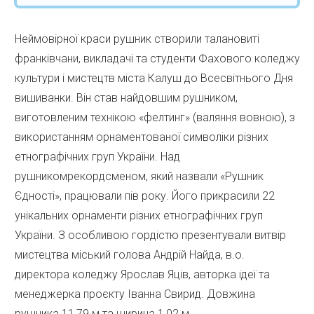
Неймовірної краси рушник створили талановиті
франківчани, викладачі та студенти Фахового коледжу
культури і мистецтв міста Калуш до Всесвітнього Дня
вишиванки. Він став найдовшим рушником,
виготовленим технікою «фелтинг» (валяння вовною), з
використанням орнаментованої символіки різних
етнографічних груп України. Над
рушникомрекордсменом, який назвали «Рушник
Єдності», працювали пів року. Його прикрасили 22
унікальних орнаменти різних етнографічних груп
України. З особливою гордістю презентували витвір
мистецтва міський голова Андрій Найда, в.о.
директора коледжу Ярослав Яців, авторка ідеї та
менеджерка проєкту Іванна Свирид. Довжина
рушника 11,79 м та ширина 1,02 м.