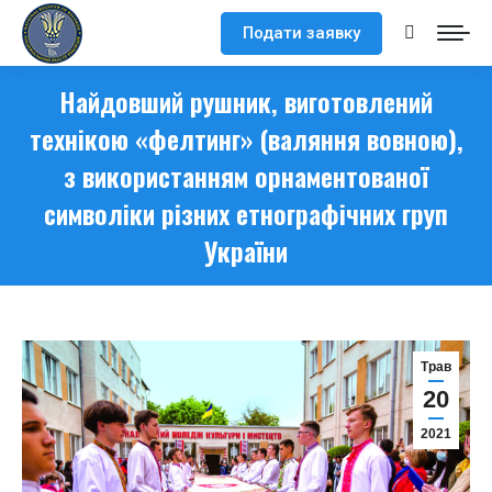
Подати заявку
Search:
Найдовший рушник, виготовлений
технікою «фелтинг» (валяння вовною),
з використанням орнаментованої
символіки різних етнографічних груп
України
Трав
20
2021