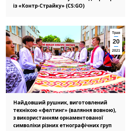
із «Контр-Страйку» (CS:GO)
Трав
20
2021
Найдовший рушник, виготовлений
технікою «фелтинг» (валяння вовною),
з використанням орнаментованої
символіки різних етнографічних груп