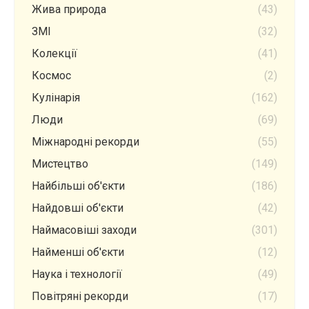
Жива природа
(43)
ЗМІ
(32)
Колекції
(41)
Космос
(2)
Кулінарія
(162)
Люди
(69)
Міжнародні рекорди
(55)
Мистецтво
(149)
Найбільші об'єкти
(186)
Найдовші об'єкти
(42)
Наймасовіші заходи
(301)
Найменші об'єкти
(12)
Наука і технології
(49)
Повітряні рекорди
(17)