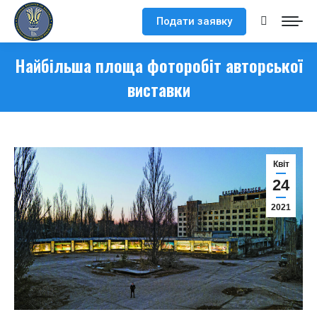
Подати заявку
Search:
Найбільша площа фоторобіт авторської
виставки
Квіт
24
2021