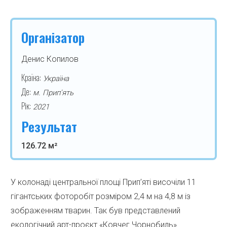
Організатор
Денис Копилов
Країна:
Україна
Де:
м. Прип'ять
Рік:
2021
Результат
126.72 м²
У колонаді центральної площі Прип’яті височіли 11
гігантських фоторобіт розміром 2,4 м на 4,8 м із
зображенням тварин. Так був представлений
екологічний арт-проєкт «Ковчег Чорнобиль»