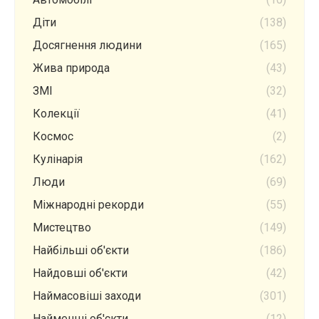
Діти
(138)
Досягнення людини
(165)
Жива природа
(43)
ЗМІ
(32)
Колекції
(41)
Космос
(2)
Кулінарія
(162)
Люди
(69)
Міжнародні рекорди
(55)
Мистецтво
(149)
Найбільші об'єкти
(186)
Найдовші об'єкти
(42)
Наймасовіші заходи
(301)
Найменші об'єкти
(12)