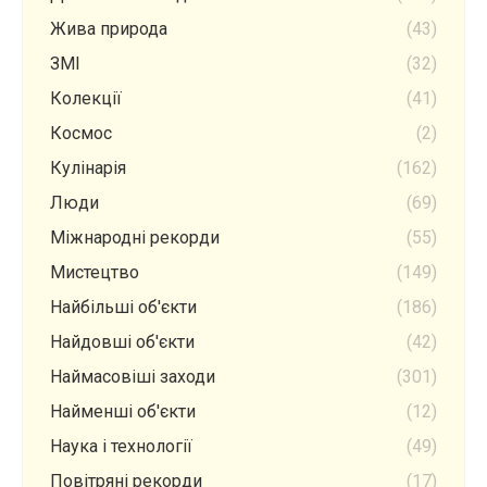
Жива природа
(43)
ЗМІ
(32)
Колекції
(41)
Космос
(2)
Кулінарія
(162)
Люди
(69)
Міжнародні рекорди
(55)
Мистецтво
(149)
Найбільші об'єкти
(186)
Найдовші об'єкти
(42)
Наймасовіші заходи
(301)
Найменші об'єкти
(12)
Наука і технології
(49)
Повітряні рекорди
(17)