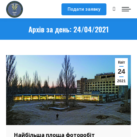
Подати заявку
Search:
Архів за день:
24/04/2021
Квіт
24
2021
Найбільша площа фоторобіт