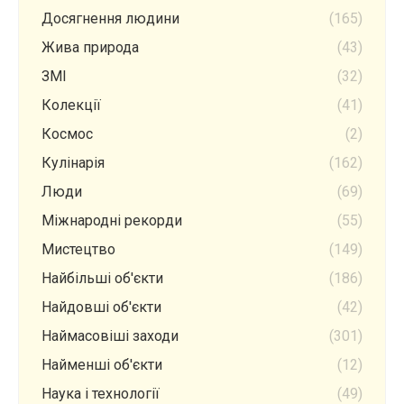
Досягнення людини
(165)
Жива природа
(43)
ЗМІ
(32)
Колекції
(41)
Космос
(2)
Кулінарія
(162)
Люди
(69)
Міжнародні рекорди
(55)
Мистецтво
(149)
Найбільші об'єкти
(186)
Найдовші об'єкти
(42)
Наймасовіші заходи
(301)
Найменші об'єкти
(12)
Наука і технології
(49)