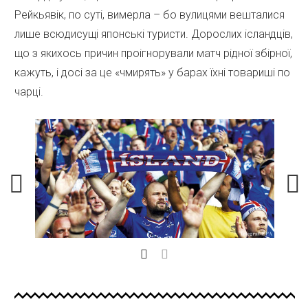
Рейкьявік, по суті, вимерла – бо вулицями вешталися
лише всюдисущі японські туристи. Дорослих ісландців,
що з якихось причин проігнорували матч рідної збірної,
кажуть, і досі за це «чмирять» у барах їхні товариші по
чарці.