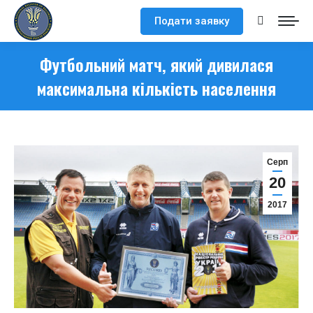
Подати заявку
Search:
Футбольний матч, який дивилася
максимальна кількість населення
Серп
20
2017