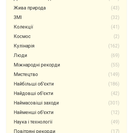
Жива природа
(43)
ЗМІ
(32)
Колекції
(41)
Космос
(2)
Кулінарія
(162)
Люди
(69)
Міжнародні рекорди
(55)
Мистецтво
(149)
Найбільші об'єкти
(186)
Найдовші об'єкти
(42)
Наймасовіші заходи
(301)
Найменші об'єкти
(12)
Наука і технології
(49)
Повітряні рекорди
(17)