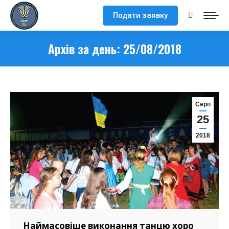
Подати заявку
Search:
Архів за день:
25/08/2018
Серп
25
2018
Наймасовіше виконання танцю хоро