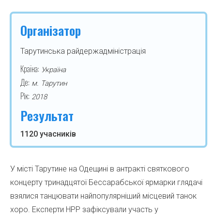
Організатор
Тарутинська райдержадміністрація
Країна:
Україна
Де:
м. Тарутин
Рік:
2018
Результат
1120 учасників
У місті Тарутине на Одещині в антракті святкового
концерту тринадцятої Бессарабської ярмарки глядачі
взялися танцювати найпопулярніший місцевий танок
хоро. Експерти НРР зафіксували участь у