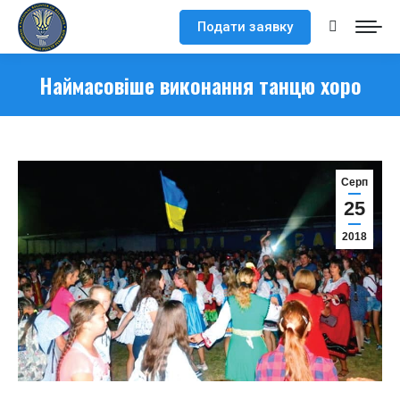
Подати заявку
Search:
Наймасовіше виконання танцю хоро
Серп
25
2018