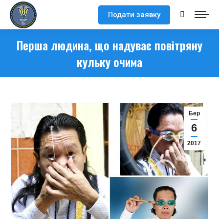
Подати заявку
Search:
Перша людина, що надуває повітряну
кульку очима
Бер
6
2017