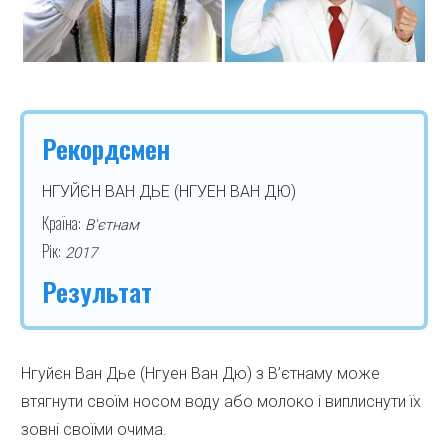
Рекордсмен
НГУЙЄН ВАН ДЬЕ (НГУЕН ВАН ДЮ)
Країна:
В'єтнам
Рік:
2017
Результат
Нгуйєн Ван Дье (Нгуен Ван Дю) з В’єтнаму може
втягнути своїм носом воду або молоко і виплиснути їх
зовні своїми очима.