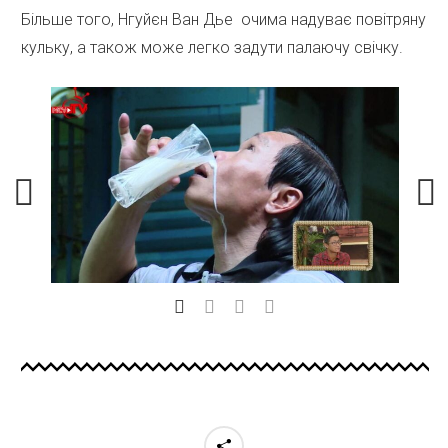
Більше того, Нгуйєн Ван Дье очима надуває повітряну
кульку, а також може легко задути палаючу свічку.