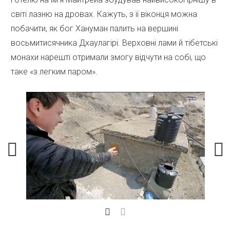
світі лазню на дровах. Кажуть, з її віконця можна
побачити, як бог Хануман палить на вершині
восьмитисячника Дхаулагірі. Верховні лами й тібетські
монахи нарешті отримали змогу відчути на собі, що
таке «з легким паром».