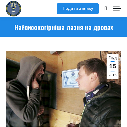
Подати заявку
Search:
Найвисокогірніша лазня на дровах
Груд
15
2015