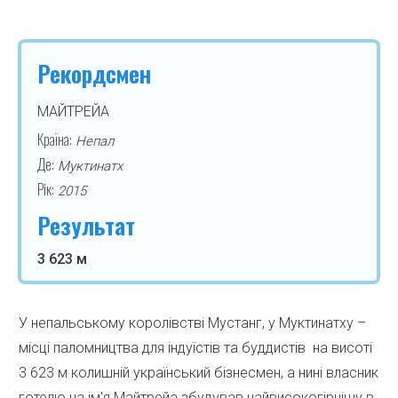
Рекордсмен
МАЙТРЕЙА
Країна:
Непал
Де:
Муктинатх
Рік:
2015
Результат
3 623 м
У непальському королівстві Мустанг, у Муктинатху –
місці паломництва для індуїстів та буддистів на висоті
3 623 м колишній український бізнесмен, а нині власник
готелю на ім’я Майтрейа збудував найвисокогірнішу в