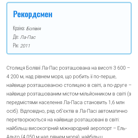
Рекордсмен
Країна:
Болівія
Де:
Ла-Пас
Рік:
2011
Столиця Болівії Ла-Пас розташована на висоті 3 600 –
4 200 м, над рівнем моря, що робить її по-перше,
найвище розташованою столицею в світі, а по-друге –
найвище розташованим містом-мільйонником в світі (з
передмістями населення Ла-Паса становить 1,6 млн
осіб). Відповідно, ряд об’єктів в Ла-Пасі автоматично
перетворюються на найвище розташовані в світі:
найбільш високогірний міжнародний аеропорт – Ель-
Альто (4 050 м над рівнем моря), найбільш