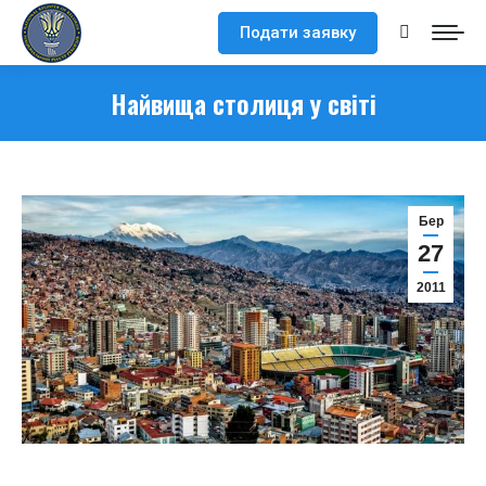
Подати заявку
Search:
Найвища столиця у світі
Бер
27
2011