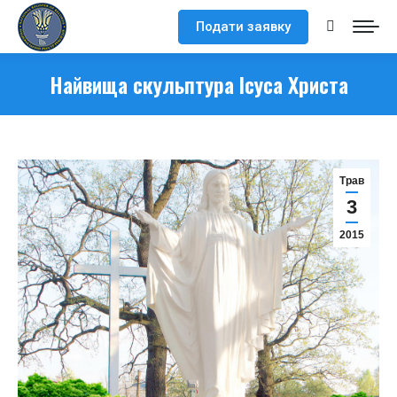
Подати заявку
Search:
Найвища скульптура Ісуса Христа
Трав
3
2015