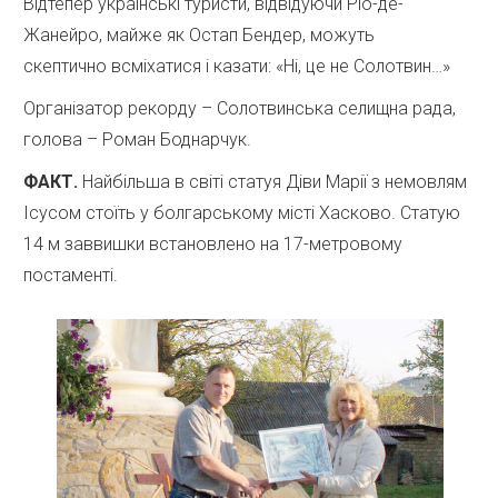
Відтепер українські туристи, відвідуючи Ріо-де-
Жанейро, майже як Остап Бендер, можуть
скептично всміхатися і казати: «Ні, це не Солотвин…»
Організатор рекорду – Солотвинська селищна рада,
голова – Роман Боднарчук.
ФАКТ.
Найбільша в світі статуя Діви Марії з немовлям
Ісусом стоїть у болгарському місті Хасково. Статую
14 м заввишки встановлено на 17-метровому
постаменті.