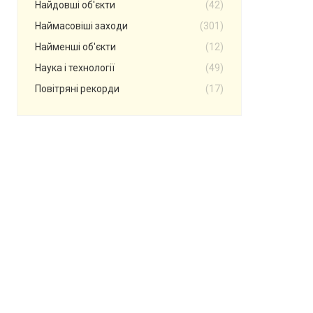
Найдовші об'єкти
(42)
Наймасовіші заходи
(301)
Найменші об'єкти
(12)
Наука і технології
(49)
Повітряні рекорди
(17)