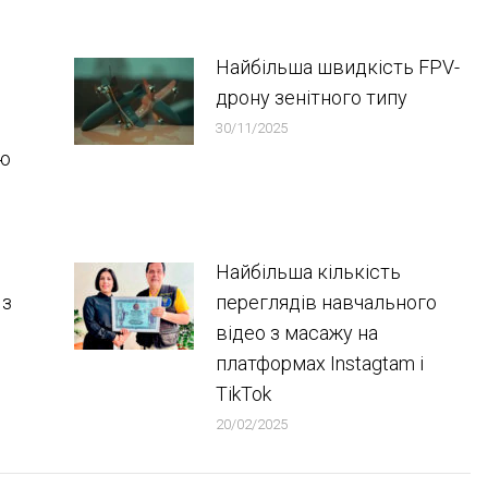
Найбільша швидкість FPV-
дрону зенітного типу
30/11/2025
ою
Найбільша кількість
 з
переглядів навчального
відео з масажу на
платформах Instagtam i
TikTok
20/02/2025