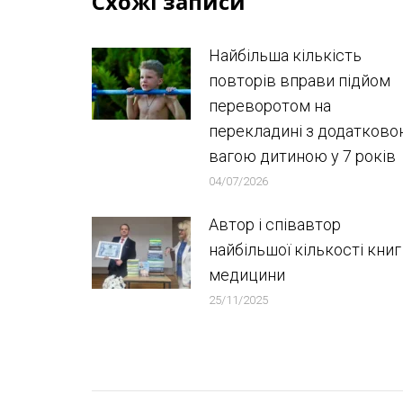
Схожі записи
Найбільша кількість
повторів вправи підйом
переворотом на
перекладині з додатков
вагою дитиною у 7 років
04/07/2026
Автор і співавтор
найбільшої кількості книг
медицини
25/11/2025