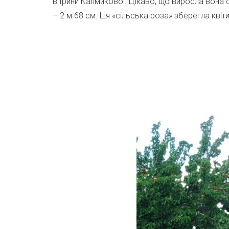
в Ірини Калмикової. Цікаво, що виросла вона с
– 2 м 68 см. Ця «сільська роза» зберегла квіти