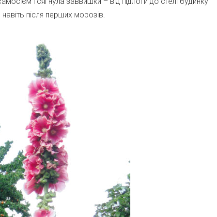
амосієм і сягнула заввишки – від підлоги до стелі будинку
 навіть після перших морозів.