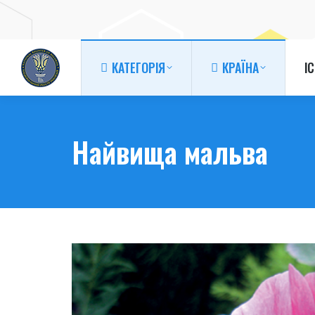
КАТЕГОРІЯ
КРАЇНА
І
КАТЕГОРІЯ
КРАЇНА
І
Найвища мальва