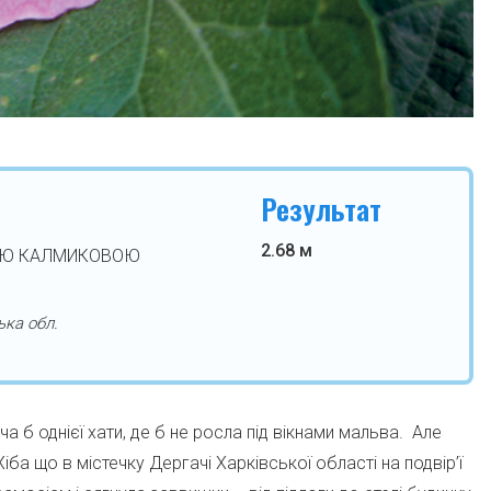
Результат
2.68 м
ОЮ КАЛМИКОВОЮ
ька обл.
а б однієї хати, де б не росла під вікнами мальва. Але
Хіба що в містечку Дергачі Харківської області на подвір’ї