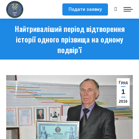
Подати заявку
Search:
Найтриваліший період відтворення
історії одного прізвища на одному
подвір’ї
Груд
1
2016