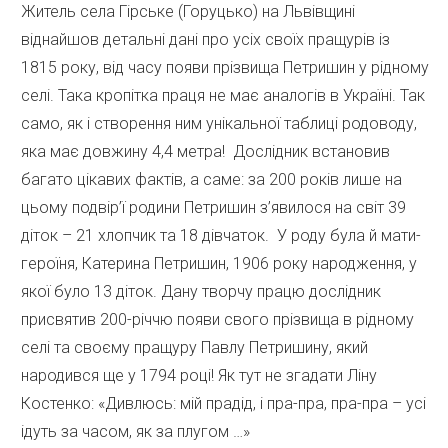
Житель села Гірське (Горуцько) на Львівщині
віднайшов детальні дані про усіх своїх пращурів із
1815 року, від часу появи прізвища Петришин у рідному
селі. Така кропітка праця не має аналогів в Україні. Так
само, як і створення ним унікальної таблиці родоводу,
яка має довжину 4,4 метра! Дослідник встановив
багато цікавих фактів, а саме: за 200 років лише на
цьому подвір’ї родини Петришин з’явилося на світ 39
діток – 21 хлопчик та 18 дівчаток. У роду була й мати-
героїня, Катерина Петришин, 1906 року народження, у
якої було 13 діток. Дану творчу працю дослідник
присвятив 200-річчю появи свого прізвища в рідному
селі та своєму пращуру Павлу Петришину, який
народився ще у 1794 році! Як тут не згадати Ліну
Костенко: «Дивлюсь: мій прадід, і пра-пра, пра-пра – усі
ідуть за часом, як за плугом …»