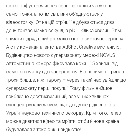
фотографується через певні проміжки часу з тієї
самої точки, а потім світлини об’єднуються у
відеострічку. От на цій стрічці і відбуваються дива:
день триває кілька секунд, а рік – кілька хвилин. Втім,
знімати підряд цілий рік мало в кого вистачає терпіння.
А от у команди агентства AdShot Creative вистачило.
Будівництво нового супермаркету мережі NOVUS
автоматична камера фіксувала кожні 15 хвилин від
самого початку і до завершення. Експеримент тривав
трохи більше, ніж півроку – через такий час увійшли до
супермаркету перші покупці. Тому фільм вийшов
приблизно десятихвилинний, але у цих хвилинах
сконцентрувалися зусилля, гідні дуже рідкісного в
Україні науково-технічного рекорду. Крім того, тепер
можна дивитися відео та мріяти: от би й нова країна
будувалася з такою ж швидкістю!