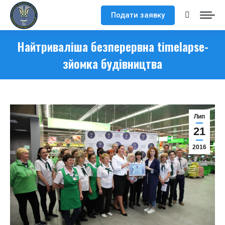
Подати заявку
Search:
Найтриваліша безперервна timelapse-
зйомка будівництва
Лип
21
2016