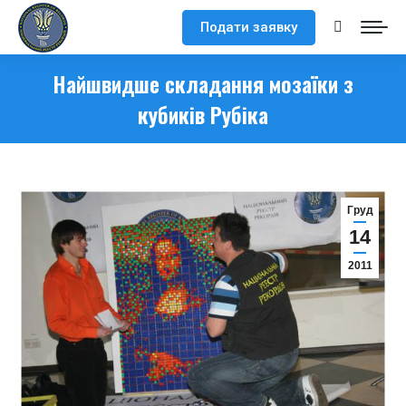
Подати заявку
Search:
Найшвидше складання мозаїки з
кубиків Рубіка
Груд
14
2011