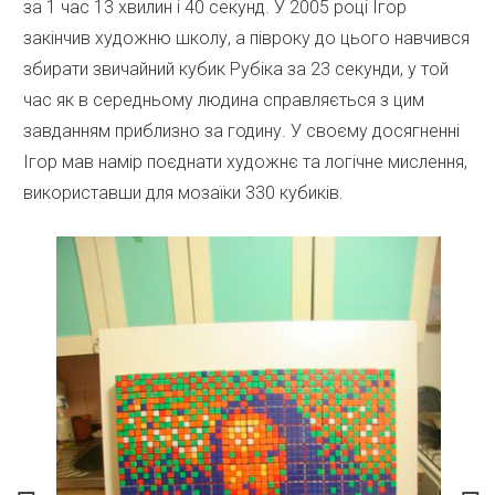
за 1 час 13 хвилин і 40 секунд. У 2005 році Ігор
закінчив художню школу, а півроку до цього навчився
збирати звичайний кубик Рубіка за 23 секунди, у той
час як в середньому людина справляється з цим
завданням приблизно за годину. У своєму досягненні
Ігор мав намір поєднати художнє та логічне мислення,
використавши для мозаїки 330 кубиків.